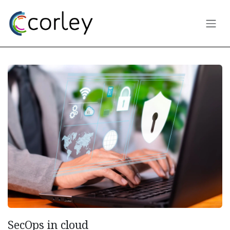
Passa al contenuto
SecOps in cloud