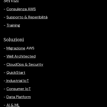
Servizi
-
Consulenza AWS
-
Supporto & Reperibilità
-
Training
Soluzioni
-
Migrazione
AWS
-
Well Architected
-
CloudOps & Security
-
QuickStart
-
Industrial IoT
-
Consumer IoT
-
Data Platform
-
AI & ML