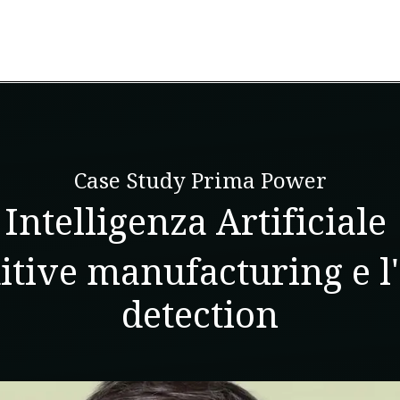
ervizi
Infrastrutture AWS
Dati & AI
Indu
Case Study Prima Power
Intelligenza Artificiale
ditive manufacturing e 
detection​