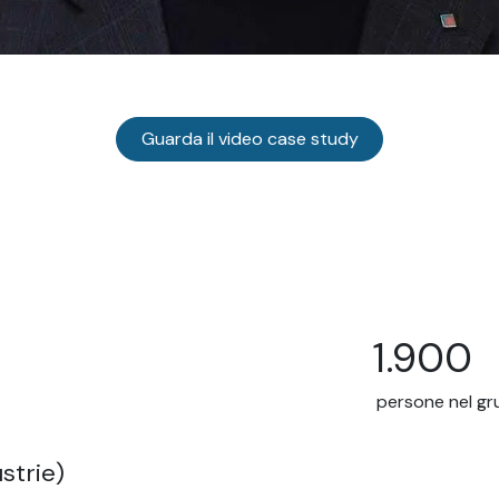
Guarda il video case study
1.900
persone nel g
strie)